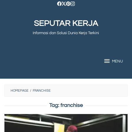
Skip
to
SEPUTAR KERJA
content
Informasi dan Solusi Dunia Kerja Terkini
MENU
HOMEPAGE
/
FRANCHISE
Tag:
franchise