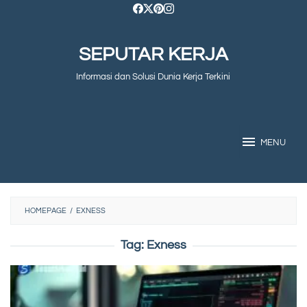
Skip
to
SEPUTAR KERJA
content
Informasi dan Solusi Dunia Kerja Terkini
MENU
HOMEPAGE
/
EXNESS
Tag:
Exness