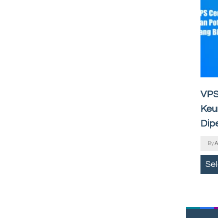
VPS
Keu
Dip
By
A
Se