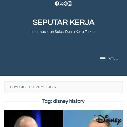
Skip
to
SEPUTAR KERJA
content
Informasi dan Solusi Dunia Kerja Terkini
MENU
HOMEPAGE
/
DISNEY HISTORY
Tag:
disney history