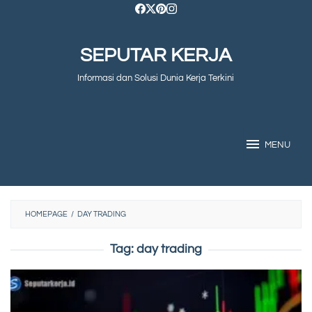
Skip
to
SEPUTAR KERJA
content
Informasi dan Solusi Dunia Kerja Terkini
MENU
HOMEPAGE
/
DAY TRADING
Tag:
day trading