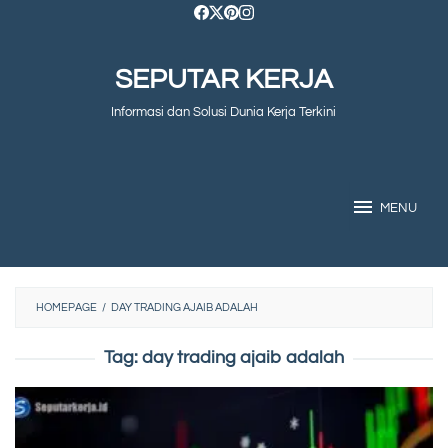
Skip
to
SEPUTAR KERJA
content
Informasi dan Solusi Dunia Kerja Terkini
MENU
HOMEPAGE
/
DAY TRADING AJAIB ADALAH
Tag:
day trading ajaib adalah