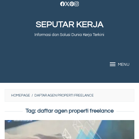
Skip
to
SEPUTAR KERJA
content
Informasi dan Solusi Dunia Kerja Terkini
MENU
HOMEPAGE
/
DAFTAR AGEN PROPERTI FREELANCE
Tag:
daftar agen properti freelance