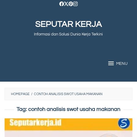
Skip
to
SEPUTAR KERJA
content
Informasi dan Solusi Dunia Kerja Terkini
MENU
HOMEPAGE
/
CONTOH ANALISIS SWOT USAHA MAKANAN
Tag:
contoh analisis swot usaha makanan