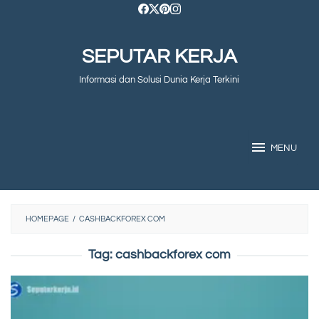
Skip
to
SEPUTAR KERJA
content
Informasi dan Solusi Dunia Kerja Terkini
MENU
HOMEPAGE
/
CASHBACKFOREX COM
Tag:
cashbackforex com