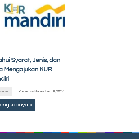
hui Syarat, Jenis, dan
a Mengajukan KUR
diri
dmin
Posted on
November 18, 2022
lengkapnya »