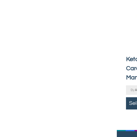
Keta
Car
Man
By
A
Se