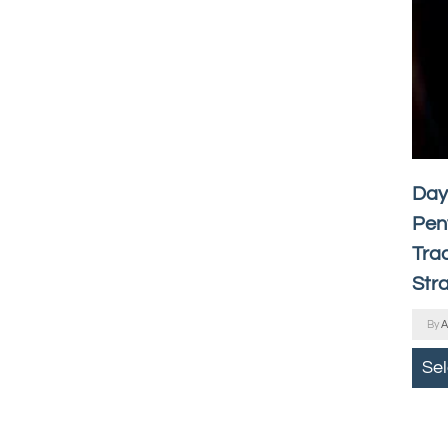
Day
Pen
Trad
Stra
By
A
Se