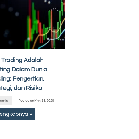
 Trading Adalah
ting Dalam Dunia
ing: Pengertian,
tegi, dan Risiko
dmin
Posted on
May 31, 2026
lengkapnya »