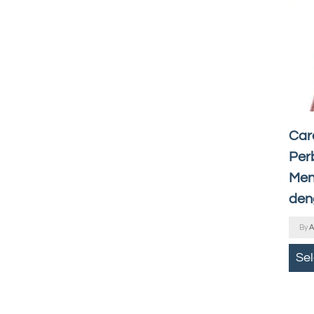
Car
Per
Men
den
By
A
Se