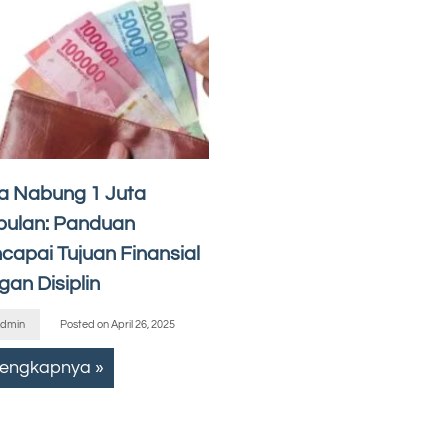
a Nabung 1 Juta
bulan: Panduan
capai Tujuan Finansial
gan Disiplin
dmin
Posted on
April 26, 2025
lengkapnya »