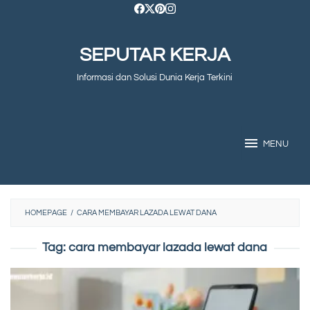
Skip
to
SEPUTAR KERJA
content
Informasi dan Solusi Dunia Kerja Terkini
MENU
HOMEPAGE
/
CARA MEMBAYAR LAZADA LEWAT DANA
Tag:
cara membayar lazada lewat dana