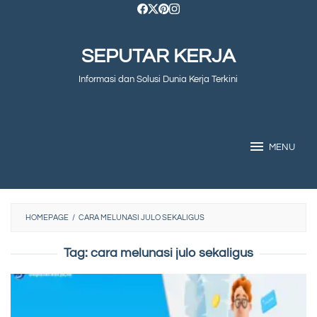
Skip
to
SEPUTAR KERJA
content
Informasi dan Solusi Dunia Kerja Terkini
MENU
HOMEPAGE
/
CARA MELUNASI JULO SEKALIGUS
Tag:
cara melunasi julo sekaligus