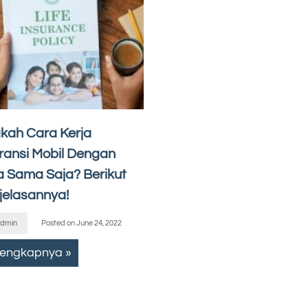
kah Cara Kerja
ransi Mobil Dengan
a Sama Saja? Berikut
jelasannya!
dmin
Posted on
June 24, 2022
lengkapnya »