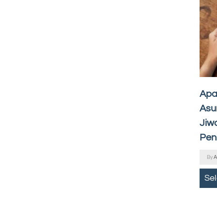
Apa
Asu
Jiw
Pen
By
A
Se