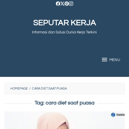
Skip
to
SEPUTAR KERJA
content
Informasi dan Solusi Dunia Kerja Terkini
MENU
HOMEPAGE
/
CARA DIET SAAT PUASA
Tag:
cara diet saat puasa