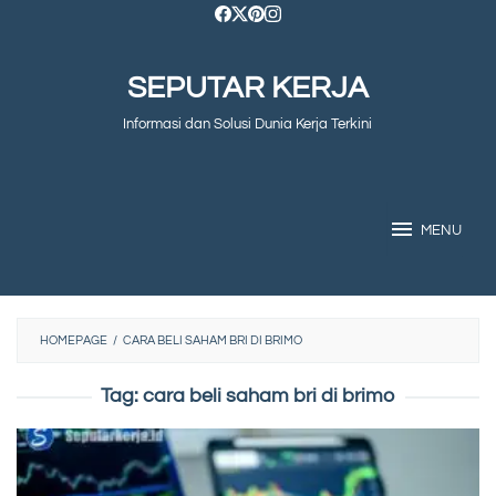
Skip
to
SEPUTAR KERJA
content
Informasi dan Solusi Dunia Kerja Terkini
MENU
HOMEPAGE
/
CARA BELI SAHAM BRI DI BRIMO
Tag:
cara beli saham bri di brimo