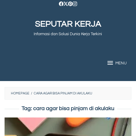
Skip
to
SEPUTAR KERJA
content
Informasi dan Solusi Dunia Kerja Terkini
MENU
HOMEPAGE
/
CARA AGAR BISA PINJAM DI AKULAKU
Tag:
cara agar bisa pinjam di akulaku