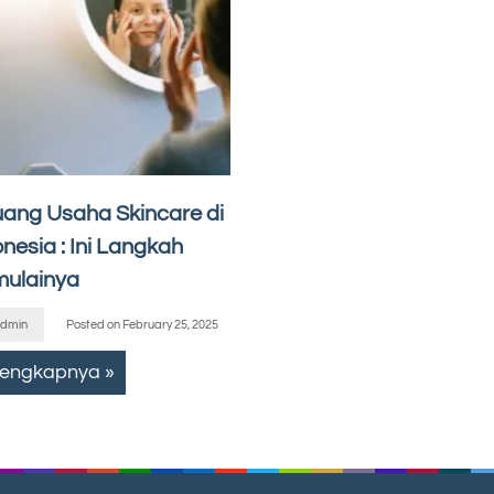
uang Usaha Skincare di
nesia : Ini Langkah
ulainya
dmin
Posted on
February 25, 2025
lengkapnya »