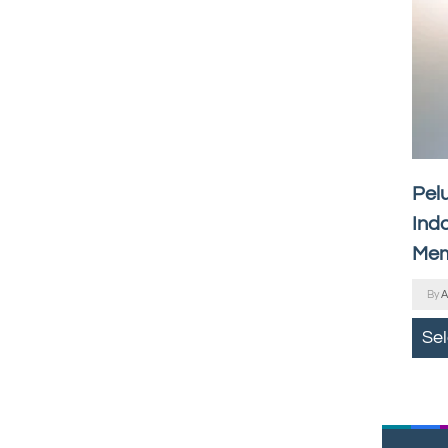
Pel
Indo
Mem
By
A
Se