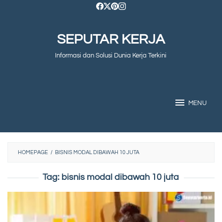
Skip
to
SEPUTAR KERJA
content
Informasi dan Solusi Dunia Kerja Terkini
MENU
HOMEPAGE
/
BISNIS MODAL DIBAWAH 10 JUTA
Tag:
bisnis modal dibawah 10 juta