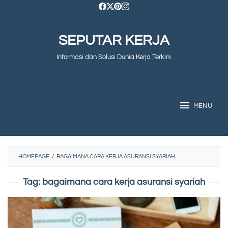
Skip
to
SEPUTAR KERJA
content
Informasi dan Solusi Dunia Kerja Terkini
MENU
HOMEPAGE
/
BAGAIMANA CARA KERJA ASURANSI SYARIAH
Tag:
bagaimana cara kerja asuransi syariah