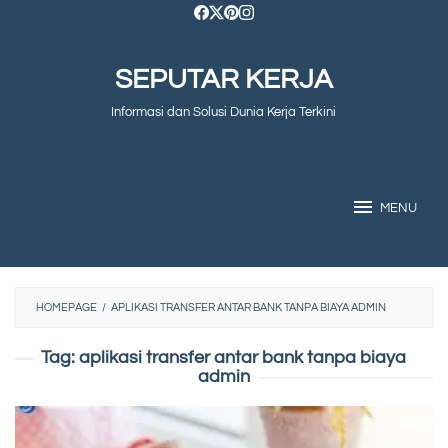
Skip
to
SEPUTAR KERJA
content
Informasi dan Solusi Dunia Kerja Terkini
MENU
HOMEPAGE
/
APLIKASI TRANSFER ANTAR BANK TANPA BIAYA ADMIN
Tag:
aplikasi transfer antar bank tanpa biaya
admin