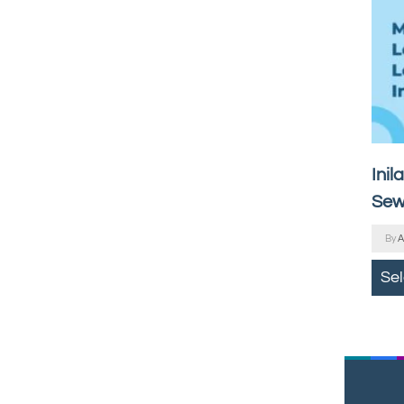
Inil
Sew
By
A
Se