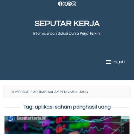
Skip
to
SEPUTAR KERJA
content
Informasi dan Solusi Dunia Kerja Terkini
MENU
HOMEPAGE
/
APLIKASI SAHAM PENGHASIL UANG
Tag:
aplikasi saham penghasil uang