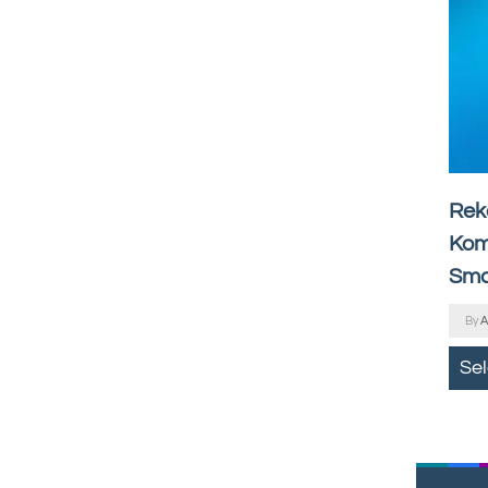
Rek
Kom
Sma
By
A
Se