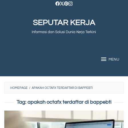
Skip
to
SEPUTAR KERJA
content
Informasi dan Solusi Dunia Kerja Terkini
MENU
HOMEPAGE
/
APAKAH OCTAFX TERDAFTAR DI BAPPEBTI
Tag:
apakah octafx terdaftar di bappebti