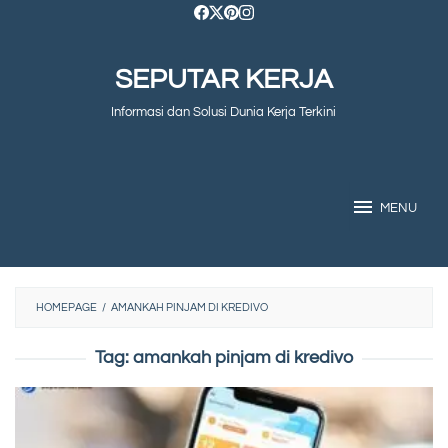
Skip
to
SEPUTAR KERJA
content
Informasi dan Solusi Dunia Kerja Terkini
MENU
HOMEPAGE
/
AMANKAH PINJAM DI KREDIVO
Tag:
amankah pinjam di kredivo