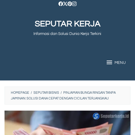
Skip
to
SEPUTAR KERJA
content
Informasi dan Solusi Dunia Kerja Terkini
MENU
HOMEPAGE
/
SEPUTAR BISNIS
/
PINJAMAN BUNGA RINGAN TANPA
JAMINAN: SOLUSI DANA CEPAT DENGAN CICILAN TERJANGKAU