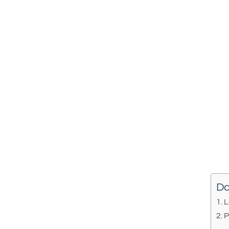
Da
L
P