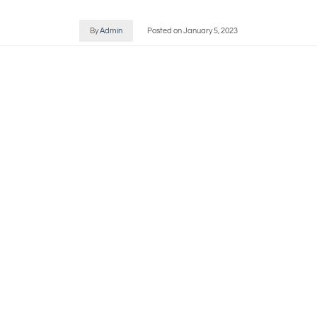
By
Admin
Posted on
January 5, 2023