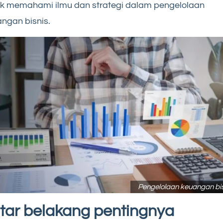
k memahami ilmu dan strategi dalam pengelolaan
ngan bisnis.
Pengelolaan keuangan bis
tar belakang pentingnya