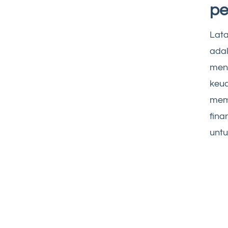
pe
Lata
adal
mene
keua
memb
fina
unt