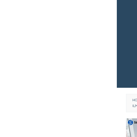
Skip
to
content
H
IL