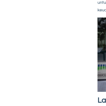
untu
keua
La