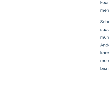
keun
menj
Sebe
suda
mun
Anda
kare
menj
bisn