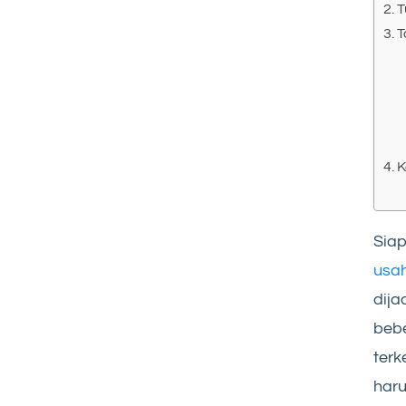
T
T
K
Siap
usah
dija
beb
ter
haru