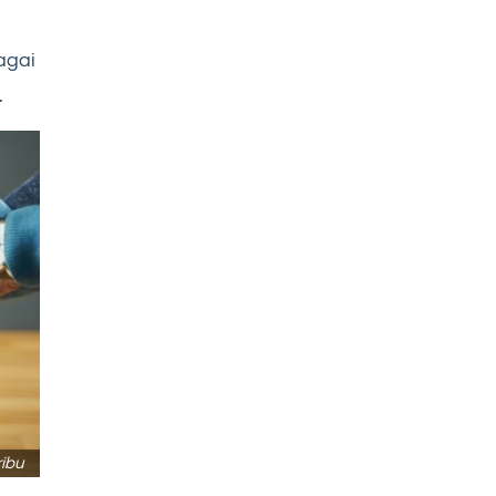
agai
.
ibu