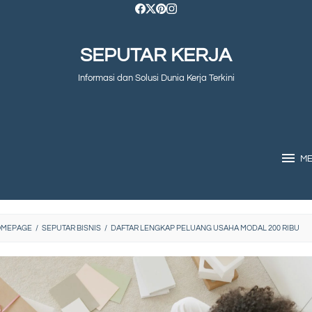
SEPUTAR KERJA
Informasi dan Solusi Dunia Kerja Terkini
M
OMEPAGE
/
SEPUTAR BISNIS
/
DAFTAR LENGKAP PELUANG USAHA MODAL 200 RIBU