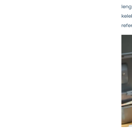
len
kele
refe