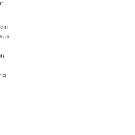
at
diri
tapi
ah
nia