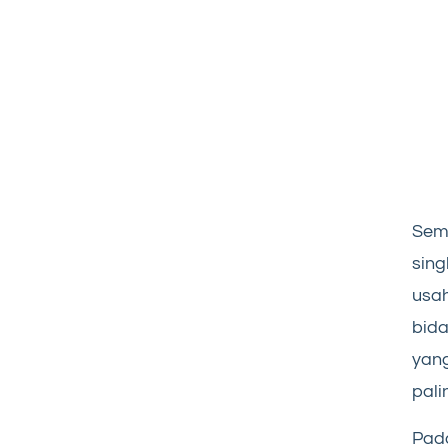
Seme
sing
usah
bida
yan
pali
Pada