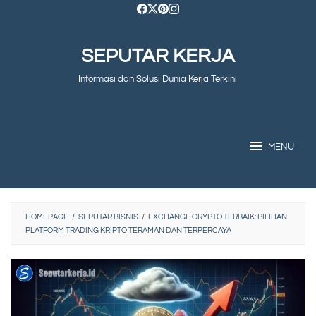
Skip
to
SEPUTAR KERJA
content
Informasi dan Solusi Dunia Kerja Terkini
MENU
HOMEPAGE
/
SEPUTAR BISNIS
/
EXCHANGE CRYPTO TERBAIK: PILIHAN
PLATFORM TRADING KRIPTO TERAMAN DAN TERPERCAYA