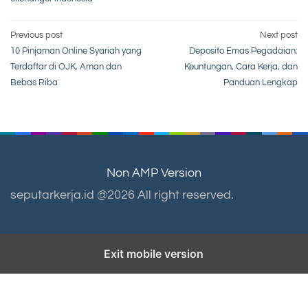
Post
Previous post
Next post
10 Pinjaman Online Syariah yang
Deposito Emas Pegadaian:
navigation
Terdaftar di OJK, Aman dan
Keuntungan, Cara Kerja, dan
Bebas Riba
Panduan Lengkap
Non AMP Version
seputarkerja.id @2026 All right reserved.
Exit mobile version