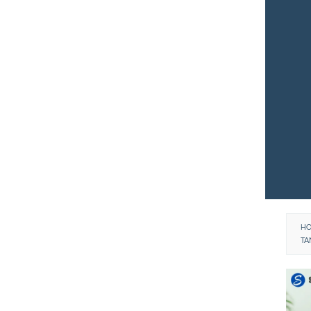
Skip
to
content
H
TA