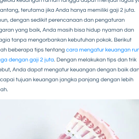
gelola keuangan rumah tangga dapat menjadi tugas 
ntang, terutama jika Anda hanya memiliki gaji 2 juta.
un, dengan sedikit perencanaan dan pengaturan
aran yang baik, Anda masih bisa hidup nyaman dan
agia tanpa mengorbankan kebutuhan pokok. Berikut
ah beberapa tips tentang
cara mengatur keuangan r
ga dengan gaji 2 juta
. Dengan melakukan tips dan trik
ebut, Anda dapat mengatur keuangan dengan baik da
apai tujuan keuangan jangka panjang dengan lebih
ah.