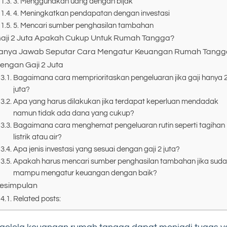
3. Menggunakan uang dengan bijak
4. Meningkatkan pendapatan dengan investasi
5. Mencari sumber penghasilan tambahan
aji 2 Juta Apakah Cukup Untuk Rumah Tangga?
anya Jawab Seputar Cara Mengatur Keuangan Rumah Tangg
engan Gaji 2 Juta
Bagaimana cara memprioritaskan pengeluaran jika gaji hanya 
juta?
Apa yang harus dilakukan jika terdapat keperluan mendadak
namun tidak ada dana yang cukup?
Bagaimana cara menghemat pengeluaran rutin seperti tagihan
listrik atau air?
Apa jenis investasi yang sesuai dengan gaji 2 juta?
Apakah harus mencari sumber penghasilan tambahan jika sud
mampu mengatur keuangan dengan baik?
esimpulan
Related posts: