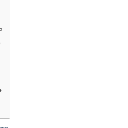
a
2
ah