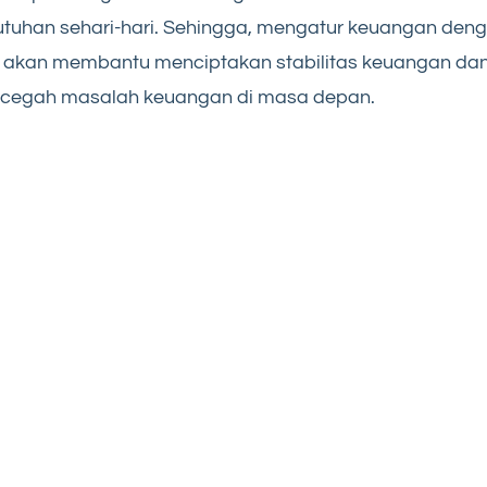
tuhan sehari-hari. Sehingga, mengatur keuangan den
k akan membantu menciptakan stabilitas keuangan da
cegah masalah keuangan di masa depan.