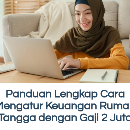
Panduan Lengkap Cara
Mengatur Keuangan Ruma
Tangga dengan Gaji 2 Jut