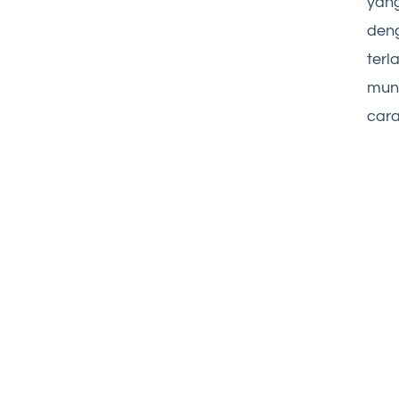
yang
deng
terl
mung
cara