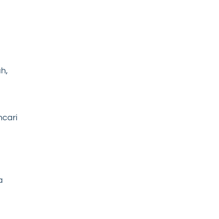
h,
ncari
a