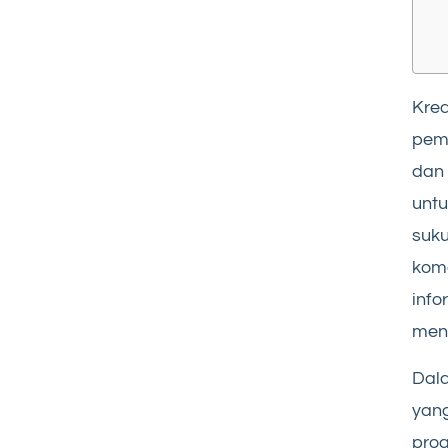
Kre
pemb
dan 
untu
suku
kome
inf
men
Dal
yan
pro