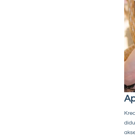
Ap
Kre
did
akse