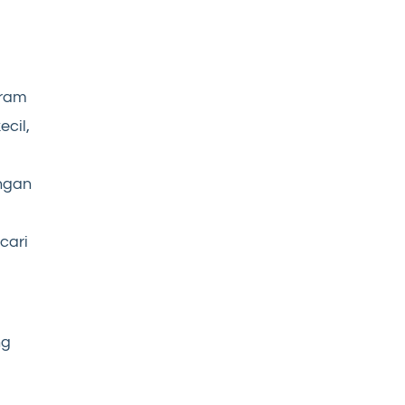
gram
cil,
ngan
cari
ng