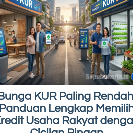
Bunga KUR Paling Rendah
Panduan Lengkap Memili
redit Usaha Rakyat deng
Cicilan Ringan