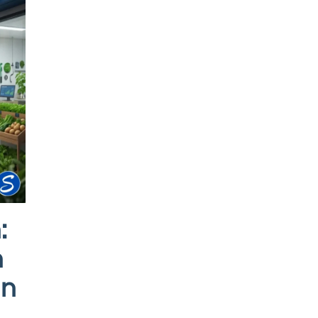
:
h
an