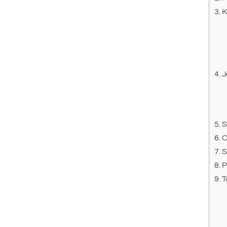
K
J
S
C
S
P
T