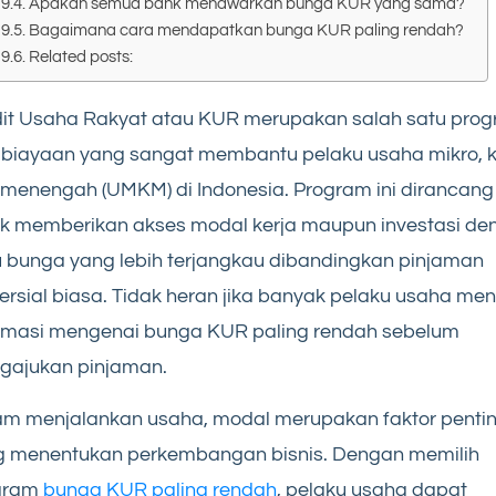
Apakah semua bank menawarkan bunga KUR yang sama?
Bagaimana cara mendapatkan bunga KUR paling rendah?
Related posts:
dit Usaha Rakyat atau KUR merupakan salah satu pro
iayaan yang sangat membantu pelaku usaha mikro, ke
menengah (UMKM) di Indonesia. Program ini dirancang
k memberikan akses modal kerja maupun investasi de
 bunga yang lebih terjangkau dibandingkan pinjaman
rsial biasa. Tidak heran jika banyak pelaku usaha men
ormasi mengenai bunga KUR paling rendah sebelum
gajukan pinjaman.
am menjalankan usaha, modal merupakan faktor penti
g menentukan perkembangan bisnis. Dengan memilih
gram
bunga KUR paling rendah
, pelaku usaha dapat