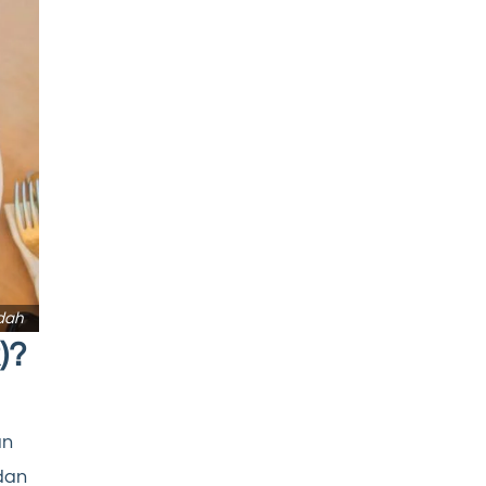
dah
)?
an
dan