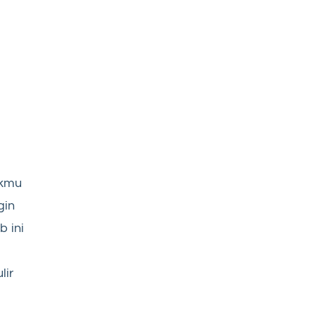
ikmu
gin
 ini
lir