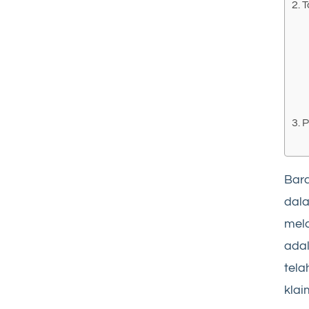
T
P
Bara
dal
mela
adal
tela
klai