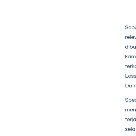
Seba
rele
dibu
kamu
terk
Loss
Dam
Spes
meng
terj
sela