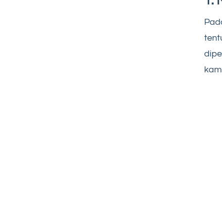
1. 
Pada
tent
dipe
kam