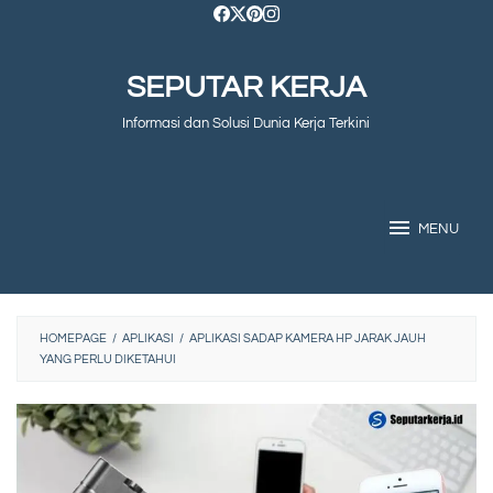
Skip
to
SEPUTAR KERJA
content
Informasi dan Solusi Dunia Kerja Terkini
MENU
HOMEPAGE
/
APLIKASI
/
APLIKASI SADAP KAMERA HP JARAK JAUH
YANG PERLU DIKETAHUI